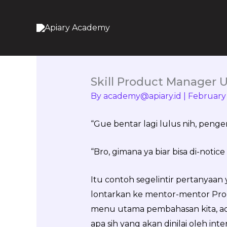
Skip
to
content
Skill Product Manager 
By
academy@apiary.id
|
February
“Gue bentar lagi lulus nih, penge
“Bro, gimana ya biar bisa di-not
Itu contoh segelintir pertanyaan
lontarkan ke mentor-mentor Pr
menu utama pembahasan kita, ada
apa sih yang akan dinilai oleh in