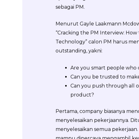
sebagai PM.
Menurut Gayle Laakmann Mcdowe
“Cracking the PM Interview: How
Technology” calon PM harus menja
outstanding, yakni:
Are you smart people who c
Can you be trusted to make
Can you push through all of
product?
Pertama, company biasanya menc
menyelesaikan pekerjaannya. Ditun
menyelesaikan semua pekerjaan.
mampu dipercaya mengambil keput