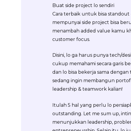
Buat side project lo sendiri
Cara terbaik untuk bisa standout
mempunyai side project bisa berup
menambah added value kamu khus
customer focus.
Disini, lo ga harus punya tech/de
cukup memahami secara garis bes
dan lo bisa bekerja sama denga
sedang ingin membangun portofol
leadership & teamwork kalian!
Itulah 5 hal yang perlu lo persi
outstanding. Let me sum up, intin
menunjukkan leadership, problem so
entrepreneurship. Selain itu, lo