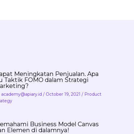
apat Meningkatan Penjualan. Apa
tu Taktik FOMO dalam Strategi
arketing?
y
academy@apiary.id
/
October 19, 2021
/
Product
rategy
emahami Business Model Canvas
an Elemen di dalamnya!