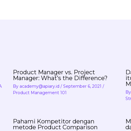
Product Manager vs. Project
D
Manager: What’s the Difference?
i
M
A
By
academy@apiary.id
/
September 6, 2021
/
B
Product Management 101
St
Pahami Kompetitor dengan
M
metode Product Comparison
d