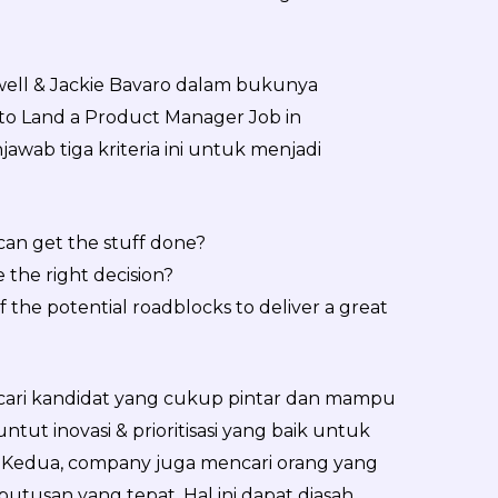
ll & Jackie Bavaro dalam bukunya
 to Land a Product Manager Job in
wab tiga kriteria ini untuk menjadi
an get the stuff done?
 the right decision?
 the potential roadblocks to deliver a great
ari kandidat yang cukup pintar dan mampu
tut inovasi & prioritisasi yang baik untuk
 Kedua, company juga mencari orang yang
usan yang tepat. Hal ini dapat diasah