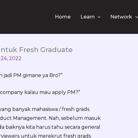
Home
Learn
Network
Untuk Fresh Graduate
 24, 2022
n jadi PM gimane ya Bro?”
ice company kalau mau apply PM?”
 yang banyak mahasiswa / fresh grads
oduct Management. Nah, sebelum masuk
 baiknya kita harus tahu secara general
terviewers untuk merekrut fresh grads