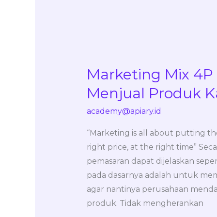
Marketing Mix 4P
Marketing
Mix
Menjual Produk 
4P
academy@apiary.id
–
Cara
“Marketing is all about putting th
untuk
right price, at the right time” Sec
Sukses
pemasaran dapat dijelaskan seper
Menjual
pada dasarnya adalah untuk mem
Produk
agar nantinya perusahaan menda
Kamu
produk. Tidak mengherankan