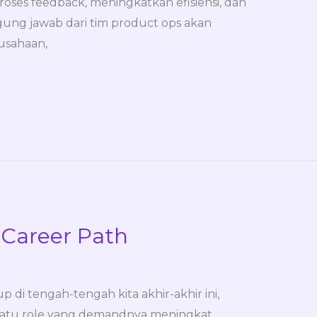
oses feedback, meningkatkan efisiensi, dan
gung jawab dari tim product ops akan
rusahaan,
Career Path
p di tengah-tengah kita akhir-akhir ini,
satu role yang demandnya meningkat