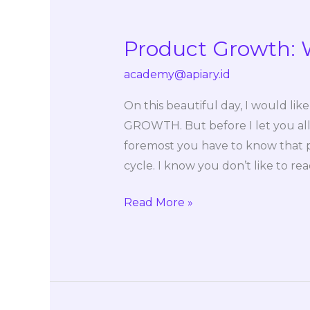
Product Growth:
Product
Growth:
academy@apiary.id
What
You
On this beautiful day, I would l
Need
GROWTH. But before I let you all
To
foremost you have to know that p
Know
cycle. I know you don’t like to r
Read More »