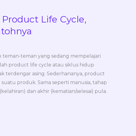
roduct Life Cycle,
ntohnya
tuk teman-teman yang sedang mempelajari
h product life cycle atau siklus hidup
k terdengar asing. Sederhananya, product
up suatu produk. Sama seperti manusia, tahap
elahiran) dan akhir (kematian/selesai) pula.