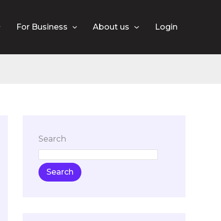
For Business
About us
Login
01
Search
Search