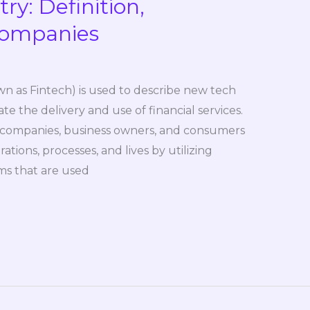
ry: Definition,
Companies
n as Fintech) is used to describe new tech
e the delivery and use of financial services.
elp companies, business owners, and consumers
tions, processes, and lives by utilizing
ms that are used