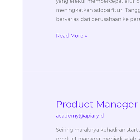
yang efektif mempercepat alur pr
meningkatkan adopsi fitur. Tang
bervariasi dari perusahaan ke pe
Read More »
Product Manager 
Product
Manager
academy@apiary.id
Career
Path
Seiring maraknya kehadiran startu
product manager menjadi salah 