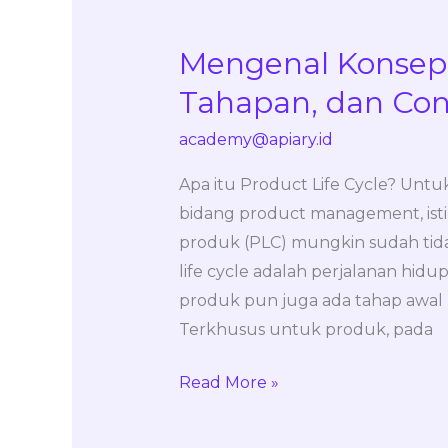
Mengenal Konsep P
Mengenal
Konsep
Tahapan, dan Co
Product
academy@apiary.id
Life
Cycle,
Apa itu Product Life Cycle? Un
Tahapan,
bidang product management, istila
dan
produk (PLC) mungkin sudah tida
Contohnya
life cycle adalah perjalanan hid
produk pun juga ada tahap awal (k
Terkhusus untuk produk, pada
Read More »