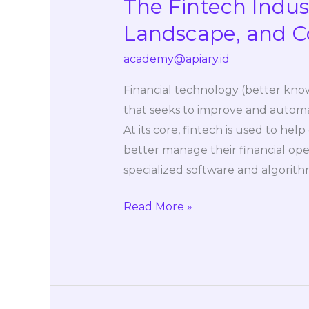
The Fintech Indust
The
Fintech
Landscape, and 
Industry:
academy@apiary.id
Definition,
Landscape,
Financial technology (better know
and
that seeks to improve and automat
Companies
At its core, fintech is used to h
better manage their financial opera
specialized software and algorith
Read More »