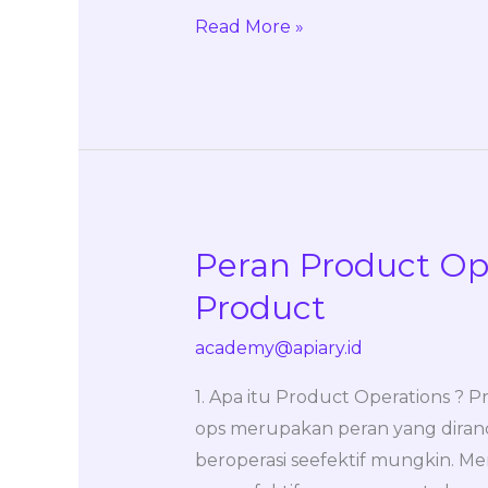
Read More »
Peran Product Op
Peran
Product
Product
Operations
academy@apiary.id
Untuk
Team
1. Apa itu Product Operations ? P
Product
ops merupakan peran yang dira
beroperasi seefektif mungkin. Me