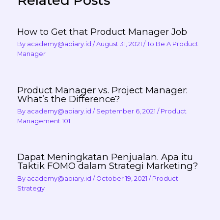
Related Posts
How to Get that Product Manager Job
By
academy@apiary.id
/
August 31, 2021
/
To Be A Product
Manager
Product Manager vs. Project Manager:
What’s the Difference?
By
academy@apiary.id
/
September 6, 2021
/
Product
Management 101
Dapat Meningkatan Penjualan. Apa itu
Taktik FOMO dalam Strategi Marketing?
By
academy@apiary.id
/
October 19, 2021
/
Product
Strategy