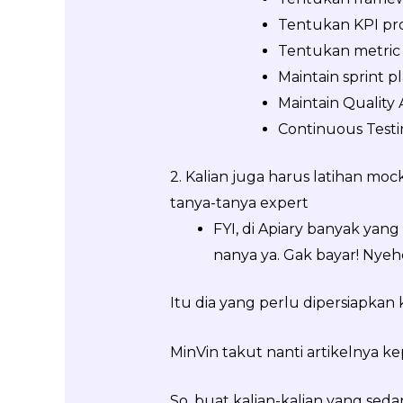
Tentukan KPI pr
Tentukan metric
Maintain sprint p
Maintain Quality
Continuous Test
2. Kalian juga harus latihan mo
tanya-tanya expert
FYI, di Apiary banyak yang
nanya ya. Gak bayar! Nye
Itu dia yang perlu dipersiapkan
MinVin takut nanti artikelnya k
So, buat kalian-kalian yang seda