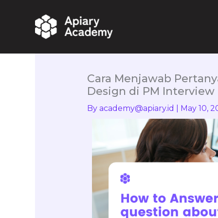
Skip
to
content
Cara Menjawab Pertany
Design di PM Interview
By
academy@apiary.id
|
May 10, 2