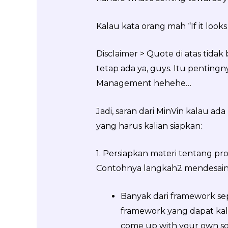
Kalau kata orang mah “If it looks 
Disclaimer > Quote di atas tidak
tetap ada ya, guys. Itu pentin
Management hehehe…
Jadi, saran dari MinVin kalau ad
yang harus kalian siapkan:
1. Persiapkan materi tentang pr
Contohnya langkah2 mendesain
Banyak dari framework se
framework yang dapat kali
come up with your own som