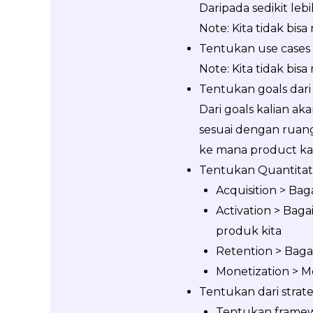
Daripada sedikit lebi
Note: Kita tidak bis
Tentukan use cases 
Note: Kita tidak bis
Tentukan goals dar
Dari goals kalian a
sesuai dengan ruang
ke mana product ka
Tentukan Quantitati
Acquisition > Bag
Activation > Baga
produk kita
Retention > Baga
Monetization > M
Tentukan dari stra
Tentukan frame