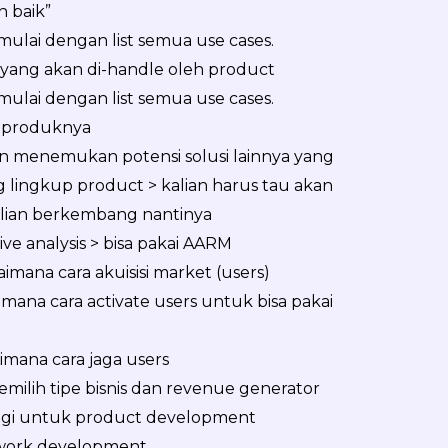
h baik”
a mulai dengan list semua use cases.
yang akan di-handle oleh product
a mulai dengan list semua use cases.
i produknya
kan menemukan potensi solusi lainnya yang
 lingkup product > kalian harus tau akan
lian berkembang nantinya
ve analysis > bisa pakai AARM
aimana cara akuisisi market (users)
imana cara activate users untuk bisa pakai
imana cara jaga users
emilih tipe bisnis dan revenue generator
tegi untuk product development
work development