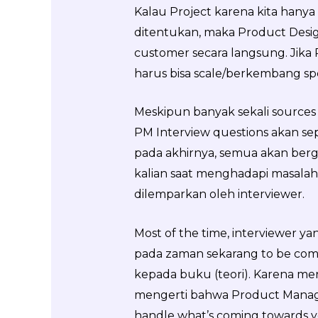
Kalau Project karena kita hanya
ditentukan, maka Product Des
customer secara langsung. Jika 
harus bisa scale/berkembang spe
Meskipun banyak sekali sources
PM Interview questions akan sepe
pada akhirnya, semua akan be
kalian saat menghadapi masalah 
dilemparkan oleh interviewer.
Most of the time, interviewer 
pada zaman sekarang to be comp
kepada buku (teori). Karena m
mengerti bahwa Product Managem
handle what’s coming towards y