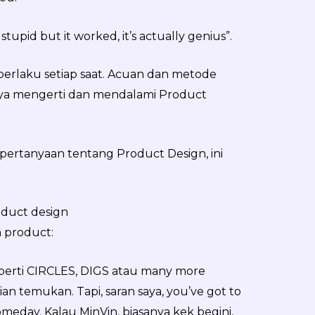
stupid but it worked, it’s actually genius”.
 berlaku setiap saat. Acuan dan metode
gnya mengerti dan mendalami Product
a pertanyaan tentang Product Design, ini
oduct design
 product:
perti CIRCLES, DIGS atau many more
an temukan. Tapi, saran saya, you’ve got to
eday. Kalau MinVin, biasanya kek begini,