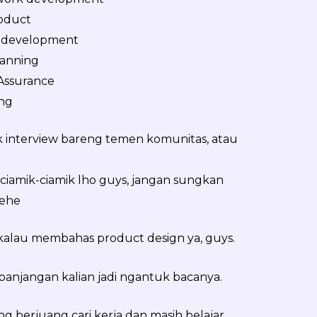
oduct
 development
lanning
 Assurance
ing
ck interview bareng temen komunitas, atau
 ciamik-ciamik lho guys, jangan sungkan
hehe
 kalau membahas product design ya, guys.
epanjangan kalian jadi ngantuk bacanya.
ng berjuang cari kerja dan masih belajar