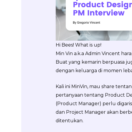
Hi Bees! What is up!
Min Vin a.k.a Admin Vincent har
Buat yang kemarin berpuasa ju
dengan keluarga di momen leba
Kali ini MinVin, mau share tent
pertanyaan tentang Product De
(Product Manager) perlu digari
dan Project Manager akan berb
ditentukan.