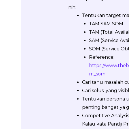
nih:
Tentukan target mar
TAM SAM SOM
TAM (Total Avail
SAM (Service Ava
SOM (Service Obt
Reference:
https://www.theb
m_som
Cari tahu masalah c
Cari solusi yang visi
Tentukan persona us
penting banget ya gu
Competitive Analysis
Kalau kata Pandji Pr