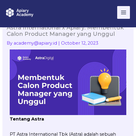
Skip
to
content
Astra International x Apiary: Membentuk
Calon Product Manager yang Unggul
By
academy@apiary.id
|
October 12, 2023
Tentang Astra
PT Astra International Tbk (Astra) adalah sebuah