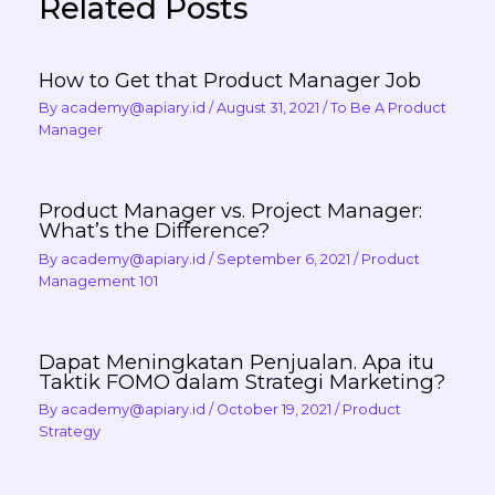
Related Posts
How to Get that Product Manager Job
By
academy@apiary.id
/
August 31, 2021
/
To Be A Product
Manager
Product Manager vs. Project Manager:
What’s the Difference?
By
academy@apiary.id
/
September 6, 2021
/
Product
Management 101
Dapat Meningkatan Penjualan. Apa itu
Taktik FOMO dalam Strategi Marketing?
By
academy@apiary.id
/
October 19, 2021
/
Product
Strategy